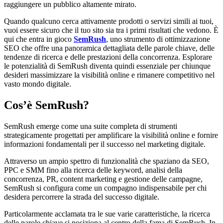
raggiungere un pubblico altamente mirato.
Quando qualcuno cerca attivamente prodotti o servizi simili ai tuoi,
vuoi essere sicuro che il tuo sito sia tra i primi risultati che vedono. È
qui che entra in gioco
SemRush
, uno strumento di ottimizzazione
SEO che offre una panoramica dettagliata delle parole chiave, delle
tendenze di ricerca e delle prestazioni della concorrenza. Esplorare
le potenzialità di SemRush diventa quindi essenziale per chiunque
desideri massimizzare la visibilità online e rimanere competitivo nel
vasto mondo digitale.
Cos’è SemRush?
SemRush emerge come una suite completa di strumenti
strategicamente progettati per amplificare la visibilità online e fornire
informazioni fondamentali per il successo nel marketing digitale.
Attraverso un ampio spettro di funzionalità che spaziano da SEO,
PPC e SMM fino alla ricerca delle keyword, analisi della
concorrenza, PR, content marketing e gestione delle campagne,
SemRush si configura come un compagno indispensabile per chi
desidera percorrere la strada del successo digitale.
Particolarmente acclamata tra le sue varie caratteristiche, la ricerca
delle parole chiave si posiziona al centro della fama di SemRush. In