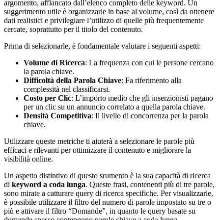
argomento, affiancato dall’elenco completo delle keyword. Un
suggerimento utile è organizzarle in base al volume, così da ottenere
dati realistici e privilegiare l’utilizzo di quelle più frequentemente
cercate, soprattutto per il titolo del contenuto.
Prima di selezionarle, è fondamentale valutare i seguenti aspetti:
Volume di Ricerca
: La frequenza con cui le persone cercano
la parola chiave.
Difficoltà della Parola Chiave
: Fa riferimento alla
complessità nel classificarsi.
Costo per Clic
: L’importo medio che gli inserzionisti pagano
per un clic su un annuncio correlato a quella parola chiave.
Densità Competitiva
: Il livello di concorrenza per la parola
chiave.
Utilizzare queste metriche ti aiuterà a selezionare le parole più
efficaci e rilevanti per ottimizzare il contenuto e migliorare la
visibilità online.
Un aspetto distintivo di questo srumento è la sua capacità di ricerca
di
keyword a coda lunga
. Queste frasi, contenenti più di tre parole,
sono mirate a catturare query di ricerca specifiche. Per visualizzarle,
è possibile utilizzare il filtro del numero di parole impostato su tre o
più e attivare il filtro “Domande”, in quanto le query basate su
domande spesso contengono parole chiave a coda lunga.