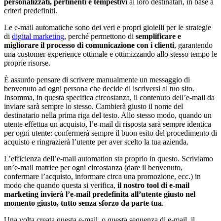
personalizzati, pertinenti e tempestivi
ai loro destinatari, in base a
criteri predefiniti.
Le e-mail automatiche sono dei veri e propri gioielli per le strategie
di
digital marketing
, perché permettono di
semplificare e
migliorare il processo di comunicazione con i clienti
, garantendo
una customer experience ottimale e ottimizzando allo stesso tempo le
proprie risorse.
È assurdo pensare di scrivere manualmente un messaggio di
benvenuto ad ogni persona che decide di iscriversi al tuo sito.
Insomma, in questa specifica circostanza, il contenuto dell’e-mail da
inviare sarà sempre lo stesso. Cambierà giusto il nome del
destinatario nella prima riga del testo. Allo stesso modo, quando un
utente effettua un acquisto, l’e-mail di risposta sarà sempre identica
per ogni utente: confermerà sempre il buon esito del procedimento di
acquisto e ringrazierà l’utente per aver scelto la tua azienda.
L’efficienza dell’e-mail automation sta proprio in questo. Scriviamo
un’e-mail matrice per ogni circostanza (dare il benvenuto,
confermare l’acquisto, informare circa una promozione, ecc.) in
modo che quando questa si verifica,
il nostro tool di e-mail
marketing invierà l’e-mail predefinita all’utente giusto nel
momento giusto, tutto senza sforzo da parte tua
.
Una volta creata questa e-mail, o questa sequenza di e-mail, il