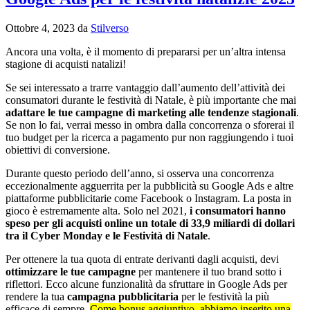
Ottobre 4, 2023
da
Stilverso
Ancora una volta, è il momento di prepararsi per un’altra intensa
stagione di acquisti natalizi!
Se sei interessato a trarre vantaggio dall’aumento dell’attività dei
consumatori durante le festività di Natale, è più importante che mai
adattare le tue campagne di marketing alle tendenze stagionali
.
Se non lo fai, verrai messo in ombra dalla concorrenza o sforerai il
tuo budget per la ricerca a pagamento pur non raggiungendo i tuoi
obiettivi di conversione.
Durante questo periodo dell’anno, si osserva una concorrenza
eccezionalmente agguerrita per la pubblicità su Google Ads e altre
piattaforme pubblicitarie come Facebook o Instagram. La posta in
gioco è estremamente alta. Solo nel 2021,
i consumatori hanno
speso per gli acquisti online un totale di 33,9 miliardi di dollari
tra il Cyber ​​Monday e le Festività di Natale
.
Per ottenere la tua quota di entrate derivanti dagli acquisti, devi
ottimizzare le tue campagne
per mantenere il tuo brand sotto i
riflettori. Ecco alcune funzionalità da sfruttare in Google Ads per
rendere la tua
campagna pubblicitaria
per le festività la più
efficace di sempre.
Come bonus aggiuntivo, abbiamo inserito una