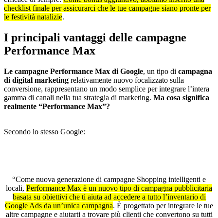
checklist finale per assicurarci che le tue campagne siano pronte per
le festività natalizie
.
I principali vantaggi delle campagne
Performance Max
Le campagne Performance Max di Google
, un tipo di
campagna
di digital marketing
relativamente nuovo focalizzato sulla
conversione, rappresentano un modo semplice per integrare l’intera
gamma di canali nella tua strategia di marketing.
Ma cosa significa
realmente “Performance Max”?
Secondo lo stesso Google:
“Come nuova generazione di campagne Shopping intelligenti e
locali,
Performance Max è un nuovo tipo di campagna pubblicitaria
basata su obiettivi che ti aiuta ad accedere a tutto l’inventario di
Google Ads da un’unica campagna
. È progettato per integrare le tue
altre campagne e aiutarti a trovare più clienti che convertono su tutti