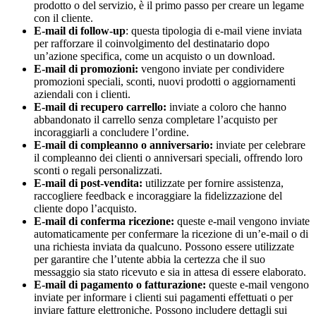
prodotto o del servizio, è il primo passo per creare un legame
con il cliente.
E-mail di follow-up
: questa tipologia di e-mail viene inviata
per rafforzare il coinvolgimento del destinatario dopo
un’azione specifica, come un acquisto o un download.
E-mail di promozioni:
vengono inviate per condividere
promozioni speciali, sconti, nuovi prodotti o aggiornamenti
aziendali con i clienti.
E-mail di recupero carrello:
inviate a coloro che hanno
abbandonato il carrello senza completare l’acquisto per
incoraggiarli a concludere l’ordine.
E-mail di compleanno o anniversario:
inviate per celebrare
il compleanno dei clienti o anniversari speciali, offrendo loro
sconti o regali personalizzati.
E-mail di post-vendita:
utilizzate per fornire assistenza,
raccogliere feedback e incoraggiare la fidelizzazione del
cliente dopo l’acquisto.
E-mail di conferma ricezione:
queste e-mail vengono inviate
automaticamente per confermare la ricezione di un’e-mail o di
una richiesta inviata da qualcuno. Possono essere utilizzate
per garantire che l’utente abbia la certezza che il suo
messaggio sia stato ricevuto e sia in attesa di essere elaborato.
E-mail di pagamento o fatturazione:
queste e-mail vengono
inviate per informare i clienti sui pagamenti effettuati o per
inviare fatture elettroniche. Possono includere dettagli sui