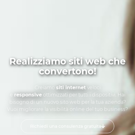
Realizziamo siti web che
convertono!
Creiamo
siti internet
veloci
e
responsive
ottimizzati per tutti i dispositivi. Hai
bisogno di un nuovo sito web per la tua azienda?
Vuoi migliorare la visibilità online del tuo business?
Richiedi una consulenza gratuita