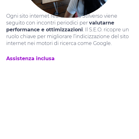
Ogni sito internet realizzato da Stilverso viene
seguito con incontri periodici per
valutarne
performance e ottimizzazioni
. Il S.E.O. ricopre un
ruolo chiave per migliorare l’indicizzazione del sito
internet nei motori di ricerca come Google.
Assistenza inclusa
Per noi i progetti non si concludono con la
pubblicazione del sito web
, ma sappiamo bene
che un sito internet per essere funzionale ha
bisogno di essere testato e di continue verifiche e
cure. Per qualunque modifica non esitate a
contattarci. Da Stilverso gli aggiornamenti e le ore
di manutenzione sono sempre
incluse
.
Il Sito Internet