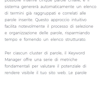
possibile inserire cinque parole chiave, e il
sistema genererà automaticamente un elenco
di termini già raggruppati e correlati alle
parole inserite. Questo approccio intuitivo
facilita notevolmente il processo di selezione
e organizzazione delle parole, risparmiando
tempo e fornendo un elenco strutturato.
Per ciascun cluster di parole, il Keyword
Manager offre una serie di metriche
fondamentali per valutare il potenziale di
rendere visibile il tuo sito web. Le parole
sono presentate in una tabella ordinata in
base al volume di ricerca e alla difficoltà
della parola chiave. I termini in cima alla
tabella, con un volume di ricerca elevato e