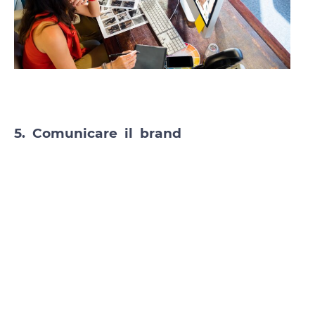
5. Comunicare il brand
La tua brand identity è chiara, sai come
comunicarla: ora sei pronto per lo sviluppo
del sito web e di tutti i canali di
comunicazione associati (Social media e
Storytelling
,
DEM
, Landing pages).
Pianifica con cura e in anticipo il
piano editoriale social, in modo da offrire