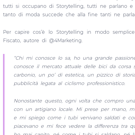
tutti si occupano di Storytelling, tutti ne parlano 
tanto di moda succede che alla fine tanti ne parl
Per capire cos’è lo Storytelling in modo sempli
Fiscato, autore di @4Marketing.
“Chi mi conosce lo sa, ho una grande passione 
conosce il mercato attuale delle bici da corsa 
carbonio, un po’ di estetica, un pizzico di stor
pubblicità legata al ciclismo professionistico.
Nonostante questo, ogni volta che compro una 
con un artigiano locale. Mi prese per mano, m
e mi spiego come i tubi venivano saldati e colo
piacevano e mi fece vedere la differenza tra qu
ho mai capito, né come i tubi si saldano, né la 