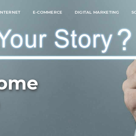
 INTERNET
E-COMMERCE
DIGITAL MARKETING
S
come