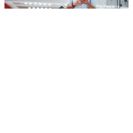
Prepara le tue campagne di marketing
Google Ads per le festività natalizie 2023
Ancora una volta, è il momento di prepararsi per
un’altra intensa stagione di acquisti natalizi! Se sei
interessato a trarre vantaggio dall’aumento
dell’attività dei consumatori
Leggi Tutto »