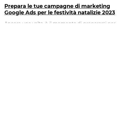
Prepara le tue campagne di marketing
Google Ads per le festività natalizie 2023
Ancora una volta, è il momento di prepararsi per
un’altra intensa stagione di acquisti natalizi! Se sei
interessato a trarre vantaggio dall’aumento
dell’attività dei consumatori
Leggi Tutto »
Digital Marketing: i 6 principali vantaggi