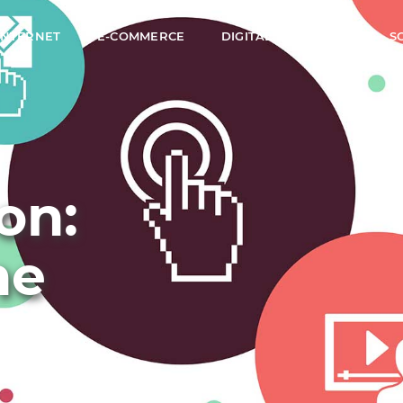
 INTERNET
E-COMMERCE
DIGITAL MARKETING
S
on:
he