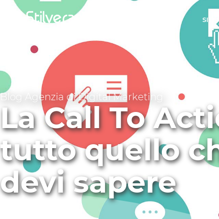
WEB AGENCY
SITI
Blog Agenzia di Digital Marketing
La Call To Acti
tutto quello c
devi sapere