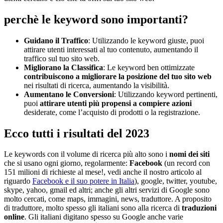
perchè le keyword sono importanti?
L
e
t
u
e
p
r
e
f
e
r
e
n
z
e
r
e
l
a
t
i
v
e
a
l
c
o
n
s
e
n
s
o
p
e
r
l
e
t
e
c
n
o
l
o
g
i
e
d
i
t
r
a
c
c
i
a
m
e
n
t
Guidano il Traffico
: Utilizzando le keyword giuste, puoi
attirare utenti interessati al tuo contenuto, aumentando il
traffico sul tuo sito web.
Migliorano la Classifica
: Le keyword ben ottimizzate
contribuiscono a migliorare la posizione del tuo sito web
nei risultati di ricerca, aumentando la visibilità.
Aumentano le Conversioni
: Utilizzando keyword pertinenti,
puoi
attirare utenti più propensi a compiere azioni
desiderate, come l’acquisto di prodotti o la registrazione.
Ecco tutti i risultati del 2023
Le keywords con il volume di ricerca più alto sono i
nomi dei siti
che si usano ogni giorno, regolarmente:
Facebook
(un record con
151 milioni di richieste al mese!, vedi anche il nostro articolo al
riguardo
Facebook e il suo potere in Italia
), google, twitter, youtube,
skype, yahoo, gmail ed altri; anche gli altri servizi di Google sono
molto cercati, come maps, immagini, news, traduttore. A proposito
di traduttore, molto spesso gli italiani sono alla ricerca di
traduzioni
online
. Gli italiani digitano spesso su Google anche varie