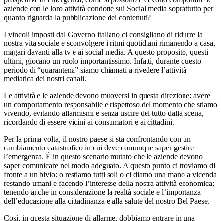
aziende con le loro attività condotte sui Social media soprattutto per
quanto riguarda la pubblicazione dei contenuti?
I vincoli imposti dal Governo italiano ci consigliano di ridurre la
nostra vita sociale e sconvolgere i ritmi quotidiani rimanendo a casa,
magari davanti alla tv e ai social media. A questo proposito, questi
ultimi, giocano un ruolo importantissimo. Infatti, durante questo
periodo di “quarantena” siamo chiamati a rivedere l’attività
mediatica dei nostri canali.
Le attività e le aziende devono muoversi in questa direzione: avere
un comportamento responsabile e rispettoso del momento che stiamo
vivendo, evitando allarmismi e senza uscire del tutto dalla scena,
ricordando di essere vicini ai consumatori e ai cittadini.
Per la prima volta, il nostro paese si sta confrontando con un
cambiamento catastrofico in cui deve comunque saper gestire
l’emergenza. È in questo scenario mutato che le aziende devono
saper comunicare nel modo adeguato. A questo punto ci troviamo di
fronte a un bivio: o restiamo tutti soli o ci diamo una mano a vicenda
restando umani e facendo l’interesse della nostra attività economica;
tenendo anche in considerazione la realtà sociale e l’importanza
dell’educazione alla cittadinanza e alla salute del nostro Bel Paese.
Così, in questa situazione di allarme, dobbiamo entrare in una