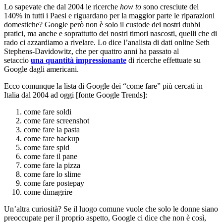
Lo sapevate che dal 2004 le ricerche
how to
sono cresciute del
140% in tutti i Paesi e riguardano per la maggior parte le riparazioni
domestiche? Google però non è solo il custode dei nostri dubbi
pratici, ma anche e soprattutto dei nostri timori nascosti, quelli che di
rado ci azzardiamo a rivelare. Lo dice l’analista di dati online Seth
Stephens‑Davidowitz, che per quattro anni ha passato al
setaccio
una quantità impressionante
di ricerche effettuate su
Google dagli americani.
Ecco comunque la lista di Google dei “come fare” più cercati in
Italia dal 2004 ad oggi [fonte Google Trends]:
come fare soldi
come fare screenshot
come fare la pasta
come fare backup
come fare spid
come fare il pane
come fare la pizza
come fare lo slime
come fare postepay
come dimagrire
Un’altra curiosità? Se il luogo comune vuole che solo le donne siano
preoccupate per il proprio aspetto, Google ci dice che non è così,