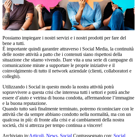
Possiamo impiegare i nostri servizi e i nostri prodotti per fare del
bene a tutti.
È importante quindi garantire attraverso i Social Media, la continuità
delle nostre attività a patto che i contenuti siano rispettosi della
situazione che stiamo vivendo. Dare vita a una serie di campagne di
comunicazione mirate a supportare le proprie iniziative e il
coinvolgimento di tutto il network aziendale (clienti, collaboratori e
colleghi).
Utilizzando i Social in questo modo la nostra attività potrà
sopravvivere a questa crisi che interessa tutti i settori e potrà anche
essere d’aiuto e vetrina di buona condotta, affermandone l’immagine
e la buona reputazione.
Quando tutto sarà finalmente terminato, potremo ricominciare con le
attività che da sempre abbiano condotto nella normalità, ma con un
qualcosa in più: di fronte alla crisi e ai cambiamenti della nostra
società, chi si attrezza per tempo continua a vincere!
Archiviato in:
Articoli
,
News
,
Social
Contrassegnato con:
Social