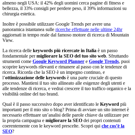
almeno negli USA: il 42% degli uomini cerca pagine di fitness e
bellezza, il 33% consigli per perdere peso, il 39% informazioni su
chirurgia estetica.
Inoltre è possibile utilizzare Google Trends per avere una
panoramica istantanea sulle
ricerche effettuate nelle ultime 24hr
aggiornati in tempo reale dal famoso motore di ricerca di Mountain
View.
La ricerca delle
keywords più ricercate in Italia
è un passo
fondamentale per
migliorare la SEO del tuo sito web
. Sfruttando
strumenti come
Google Keyword Planner
e
Google Trends
, puoi
scoprire keywords rilevanti e rimanere al passo con le tendenze di
ricerca. Ricorda che la SEO è un impegno continuo, e
l’
ottimizzazione delle keywords
è una parte cruciale di questo
processo. Mantieni il tuo sito allineato alle esigenze degli utenti e
alle tendenze di ricerca, e vedrai crescere il tuo traffico organico e la
visibilità online del tuo brand.
Qual è il passo successivo dopo aver identificato le
Keyword
più
importanti per il mio sito o blog? Prima di avviare un sito internet è
necessario effettuare un’analisi delle parole chiave da utilizzare per
la propria campagna e
migliorare la SEO
dei propri contenuti
coerentemente con le keyword prescelte. Scopri qui
che cos’è la
SEO
?