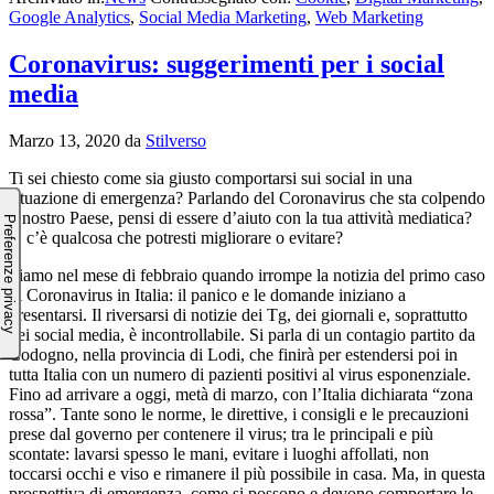
Google Analytics
,
Social Media Marketing
,
Web Marketing
Coronavirus: suggerimenti per i social
media
Marzo 13, 2020
da
Stilverso
Ti sei chiesto come sia giusto comportarsi sui social in una
situazione di emergenza? Parlando del Coronavirus che sta colpendo
il nostro Paese, pensi di essere d’aiuto con la tua attività mediatica?
O c’è qualcosa che potresti migliorare o evitare?
Siamo nel mese di febbraio quando irrompe la notizia del primo caso
di Coronavirus in Italia: il panico e le domande iniziano a
presentarsi. Il riversarsi di notizie dei Tg, dei giornali e, soprattutto
dei social media, è incontrollabile. Si parla di un contagio partito da
Codogno, nella provincia di Lodi, che finirà per estendersi poi in
tutta Italia con un numero di pazienti positivi al virus esponenziale.
Fino ad arrivare a oggi, metà di marzo, con l’Italia dichiarata “zona
rossa”. Tante sono le norme, le direttive, i consigli e le precauzioni
prese dal governo per contenere il virus; tra le principali e più
scontate: lavarsi spesso le mani, evitare i luoghi affollati, non
toccarsi occhi e viso e rimanere il più possibile in casa. Ma, in questa
prospettiva di emergenza, come si possono e devono comportare le