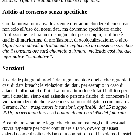
scaduto il quale il trattamento diventerà illegittimo.
Addio al consenso senza specifiche
Con la nuova normativa le aziende dovranno chiedere il consenso
non solo all’uso dei nostri dati, ma dovranno specificare anche
l’utilizzo che ne faranno, distinguendo, per esempio, se il fine è
quello di
marketing
, di profilazione, di geolocalizzazione, o altro.
Ogni tipo di attività di trattamento implicherà un consenso specifico
che il consumatore sarà chiamato a firmare, mettendo così fine alle
informative “cumulative”.
Sanzioni
Una delle più grandi novità del regolamento è quella che riguarda i
casi di data breach: le violazioni dei dati, per esempio in caso di
attacchi informatici o furti. La norma introduce infatti il diritto per
tutti i cittadini, siano essi aziende o persone fisiche, di conoscere la
violazione dei dati che le aziende saranno obbligate a comunicare al
Garante.
Per i trasgressori le sanzioni, applicabili dal 25 maggio
2018, arriveranno fino a 20 milioni di euro o al 4% del fatturato.
A cambiare saranno le leggi che chiunque maneggi dati personali
dovrà rispettare per poter continuare a farlo, ovvero qualsiasi
azienda con cui sottoscriviamo un contratto in cui inseriamo i nostri